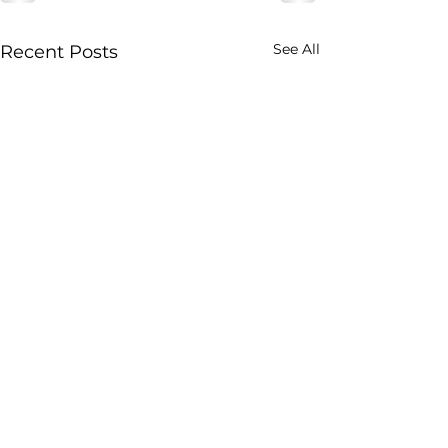
See All
Recent Posts
ROMPIN ENTERPRISE SDN BHD
BRN: 562616-W